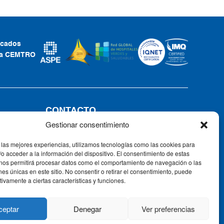
ficados
ca CEMTRO
CONTACTO
Gestionar consentimiento
Tel: +34 91 735 57 57 | Fax: 91 735
57 58
 las mejores experiencias, utilizamos tecnologías como las cookies para
Av. Ventisquero de la Condesa, 42,
o acceder a la información del dispositivo. El consentimiento de estas
28035, Madrid, España
 nos permitirá procesar datos como el comportamiento de navegación o las
ones únicas en este sitio. No consentir o retirar el consentimiento, puede
tivamente a ciertas características y funciones.
ceptar
Denegar
Ver preferencias