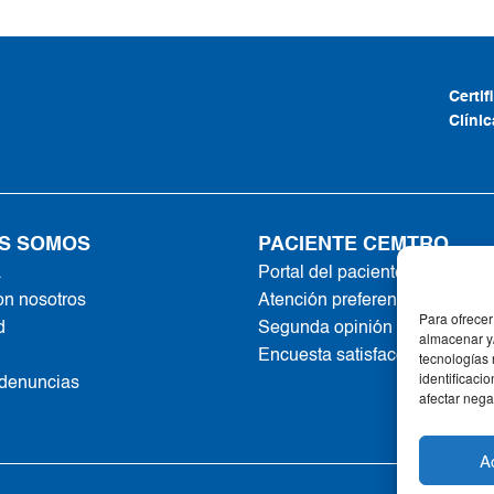
Certi
Clíni
S SOMOS
PACIENTE CEMTRO
a
Portal del paciente
on nosotros
Atención preferente
Para ofrecer
d
Segunda opinión online
almacenar y/
Encuesta satisfacción
tecnologías
identificaci
 denuncias
afectar nega
A