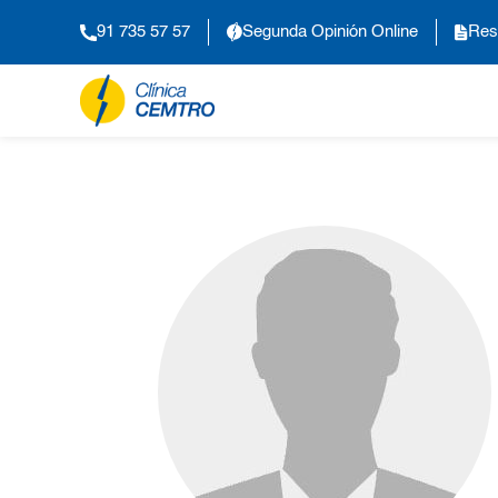
91 735 57 57
Segunda Opinión Online
Res