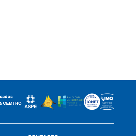
ficados
ca CEMTRO