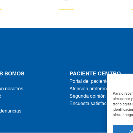
S SOMOS
PACIENTE CEMTRO
a
Portal del paciente
on nosotros
Atención preferente
Para ofrecer
d
Segunda opinión online
almacenar y/
tecnologías
Encuesta satisfacción
identificaci
 denuncias
afectar nega
A