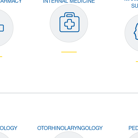
HARMACY
INTERNAL MEDICINE
S
OLOGY
OTORHINOLARYNGOLOGY
PED