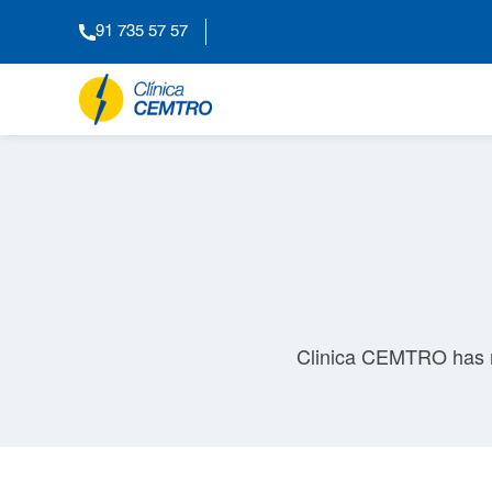
91 735 57 57
Clinica CEMTRO has mor