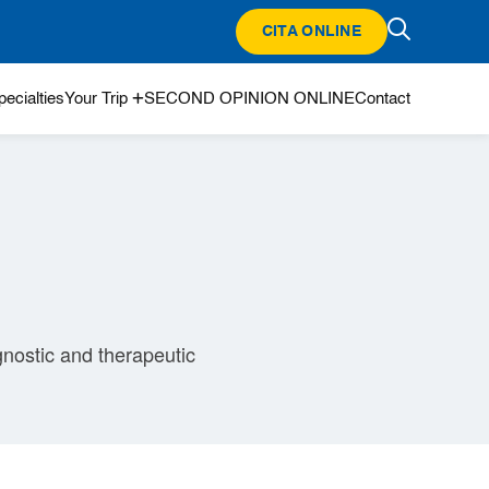
CITA ONLINE
ecialties
Your Trip
SECOND OPINION ONLINE
Contact
gnostic and therapeutic