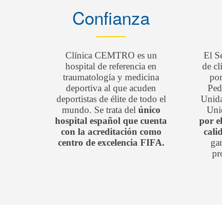
Confianza
Clínica CEMTRO es un
El S
hospital de referencia en
de c
traumatología y medicina
por
deportiva al que acuden
Ped
deportistas de élite de todo el
Unida
mundo. Se trata del
único
Uni
hospital español que cuenta
por e
con la acreditación como
cali
centro de excelencia FIFA.
gar
pr