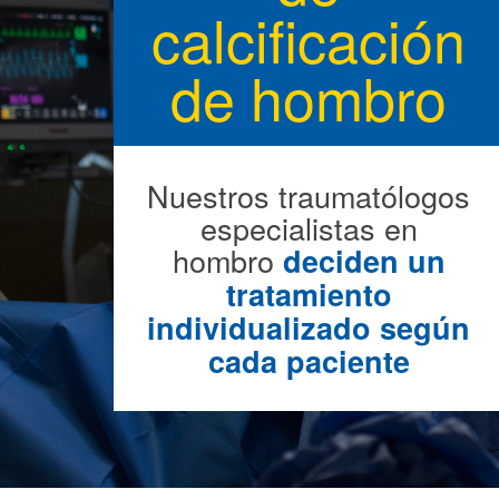
calcificación
de hombro
Nuestros traumatólogos
especialistas en
hombro
deciden un
tratamiento
individualizado según
cada paciente