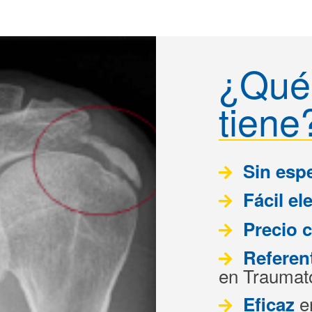
¿Qué 
tiene
Sin esp
Fácil el
Precio 
Referen
en Traumat
e
Eficaz