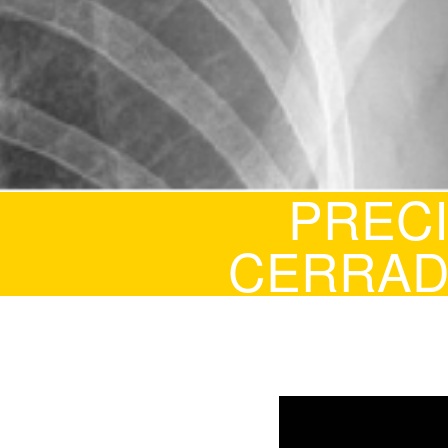
PREC
CERRA