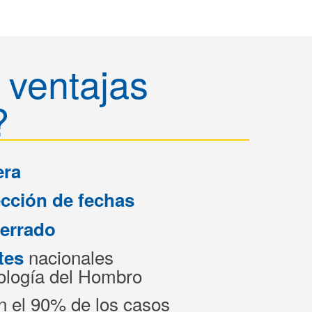
ventajas
?
era
ección de fechas
cerrado
nacionales
tes
ología del Hombro
n el 90% de los casos