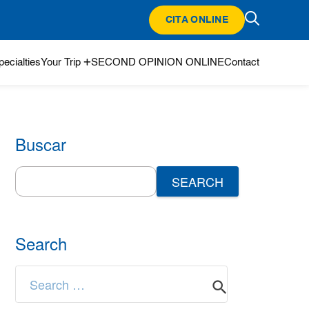
CITA ONLINE
ecialties
Your Trip
SECOND OPINION ONLINE
Contact
Buscar
Search
for:
Search
Search
for: