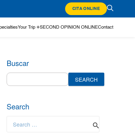
CITA ONLINE
ecialties
Your Trip
SECOND OPINION ONLINE
Contact
Buscar
Search
for:
Search
Search
for: